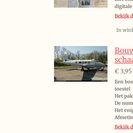
digita
Bekijk d
In win
Bouw
schaa
€ 3,95
Een bou
toestel
Het pak
De numm
Het eni
Afmeti
Bekijk d