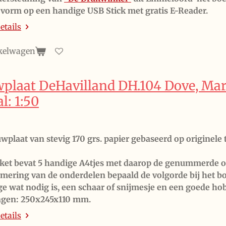
le vorm op een handige USB Stick met gratis E-Rea
etails
kelwagen
plaat DeHavilland DH.104 Dove, Mart
l: 1:50
wplaat van stevig 170 grs. papier gebaseerd op originel
ket bevat 5 handige A4tjes met daarop de genummerde o
ering van de onderdelen bepaald de volgorde bij het 
ge wat nodig is, een schaar of snijmesje en een goede ho
ngen: 250x245x110 mm.
etails