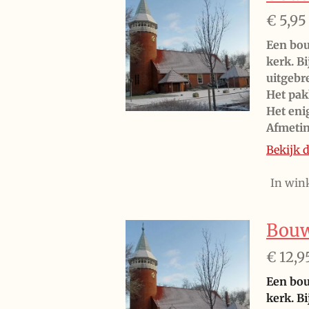
€ 5,95
Een bou
kerk. B
uitgebr
Het pak
Het eni
Afmeti
Bekijk d
In win
Bouwp
€ 12,9
Een bou
kerk. B