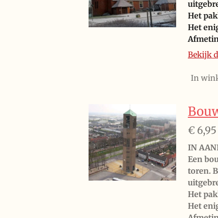
uitgebr
Het pak
Het eni
Afmeti
Bekijk d
In win
Bouw
€ 6,95
IN AAN
Een bou
toren. 
uitgebr
Het pak
Het eni
Afmeti