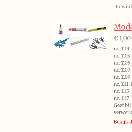
In win
Mode
€ 1,00
nr. 110
nr. 110
nr. 110
nr. 11
nr. 11
nr. 111
nr. 11
nr. 1
Geef bi
verwerk
Bekijk d