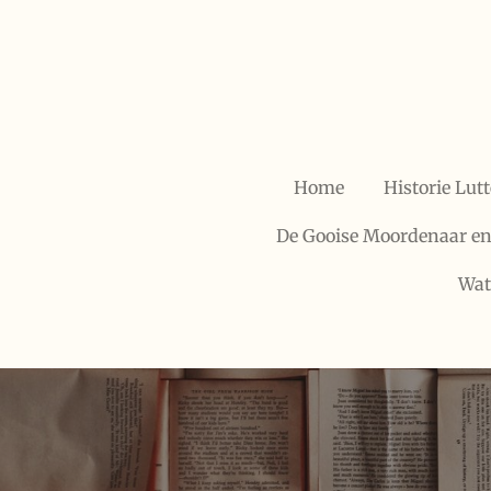
Ga
direct
naar
de
hoofdinhoud
Home
Historie Lutt
De Gooise Moordenaar e
Wat