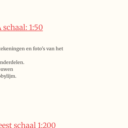
schaal: 1:50
e tekeningen
en foto's van het
nderdelen.
bouwen
bbylijm.
eest schaal 1:200