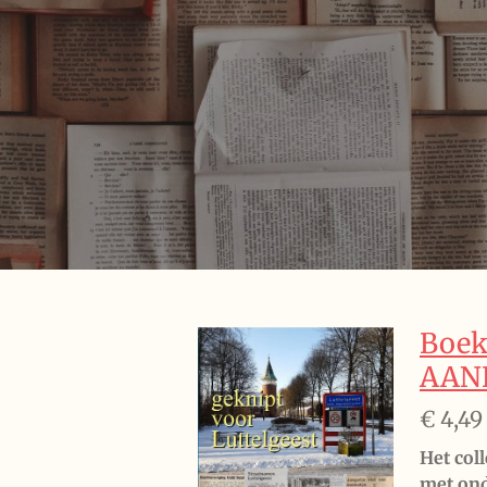
Boek
AANB
€ 4,49
Het col
met ond