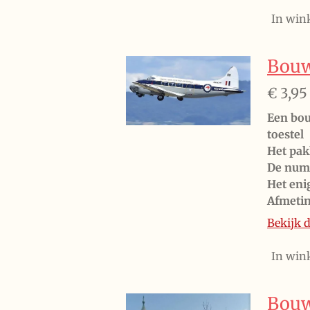
In win
Bouw
€ 3,95
Een bou
toestel
Het pak
De numm
Het eni
Afmeti
Bekijk d
In win
Bouwp