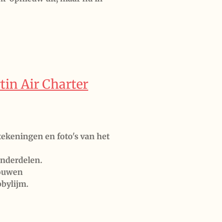
der.
in Air Charter
e tekeningen
en foto's van het
nderdelen.
bouwen
bbylijm.