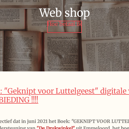
Web shop
Hoe betaal ik
: "Geknipt voor Luttelgeest" digital
IEDING !!!!
lectief dat in juni 2021 het Boek: "GEKNIPT VOOR LUTT
ersteuning van
"De Drukwinkel"
uit Emmeloord het b