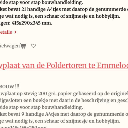
eide stap voor stap bouwhandleiding.
ket bevat 21 handige A4tjes met daarop de
genummerde o
ge wat nodig is, een schaar of snijmesje en hobbylijm.
ngen: 415x290x345 mm.
etails
kelwagen
plaat van de Poldertoren te Emmeloo
BOUW !!!
wplaat op stevig 200 grs. papier gebaseerd op de origine
Bijgesloten een boekje met daarin de beschrijving en ge
eide stap voor stap bouwhandleiding.
ket bevat 9 handige A4tjes met daarop de genummerde 
ge wat nodig is, een schaar of snijmesje en hobbylijm.
ngen:145x145x250mm.