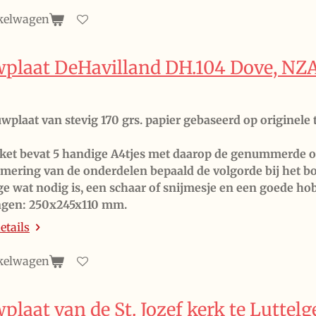
kelwagen
plaat DeHavilland DH.104 Dove, NZA 
wplaat van stevig 170 grs. papier gebaseerd op originel
ket bevat 5 handige A4tjes met daarop de genummerde o
ering van de onderdelen bepaald de volgorde bij het 
ge wat nodig is, een schaar of snijmesje en een goede ho
ngen: 250x245x110 mm.
etails
kelwagen
laat van de St. Jozef kerk te Luttelg