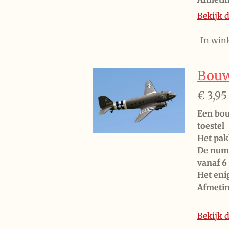
Bekijk d
In win
Bouw
€ 3,95
Een bou
toestel
Het pak
De numm
vanaf 6 
Het eni
Afmeti
Bekijk d