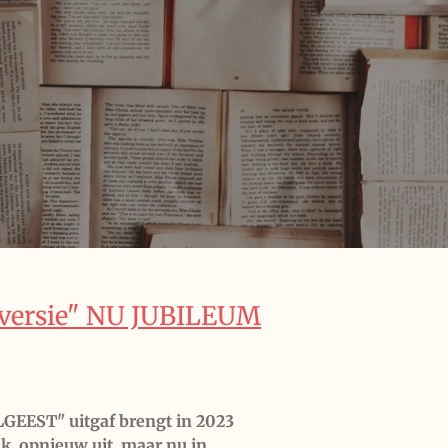
e versie" NU JUBILEUM
ELGEEST" uitgaf
brengt in 2023
oek
opnieuw uit, maar nu in