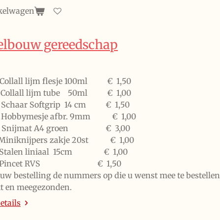
kelwagen
lbouw gereedschap
1 Collall lijm flesje 100ml € 1,50
3 Collall lijm tube 50ml € 1,00
5 Schaar Softgrip 14 cm € 1,50
07 Hobbymesje afbr. 9mm € 1,00
09 Snijmat A4 groen € 3,00
1 Miniknijpers zakje 20st € 1,00
15 Stalen liniaal 15cm € 1,00
117 Pincet RVS € 1,50
j uw bestelling de nummers op die u wenst mee te bestellen
t en meegezonden.
etails