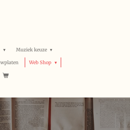
n
Muziek keuze
uwplaten
Web Shop