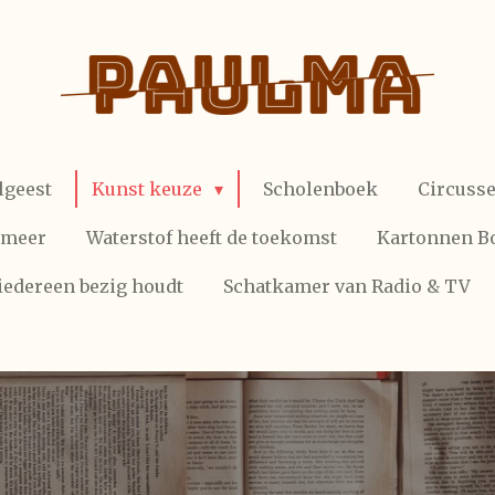
lgeest
Kunst keuze
Scholenboek
Circuss
 meer
Waterstof heeft de toekomst
Kartonnen B
iedereen bezig houdt
Schatkamer van Radio & TV