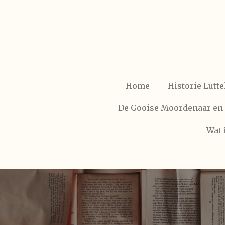
Ga
direct
naar
de
hoofdinhoud
Home
Historie Lutte
De Gooise Moordenaar en
Wat 