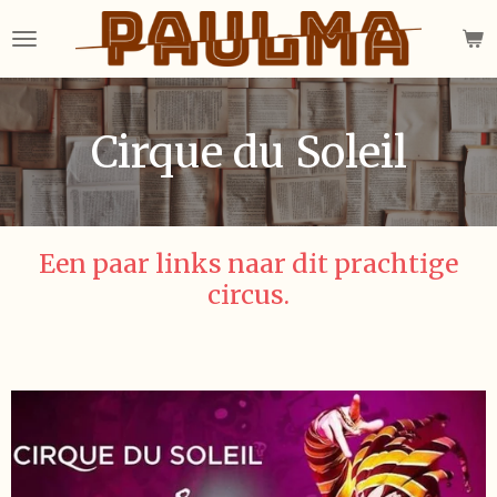
Ga
direct
naar
de
hoofdinhoud
Cirque du Soleil
Een paar links naar dit prachtige
circus.