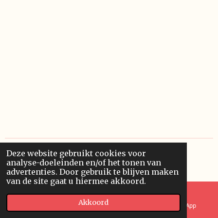
Deze website gebruikt cookies voor
© 2023 - 2026 Paulma
analyse-doeleinden en/of het tonen van
Powered by
JouwWeb
advertenties. Door gebruik te blijven maken
van de site gaat u hiermee akkoord.
Akkoord
E-mailadres
Telefoonnummer
WhatsApp